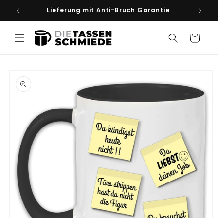
Direkt
Lieferung mit Anti-Bruch Garantie
Spü
zum
Inhalt
Warenkorb
duktinformationen
ingen