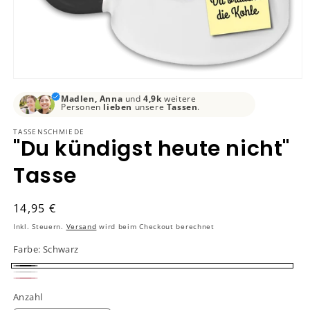
Medien
1
Madlen, Anna
und
4,9k
weitere
in
Personen
lieben
unsere
Tassen
.
Modal
öffnen
TASSENSCHMIEDE
"Du kündigst heute nicht"
Tasse
Normaler
14,95 €
Preis
Inkl. Steuern.
Versand
wird beim Checkout berechnet
Farbe:
Schwarz
Schwarz
Weiß
Rosa
Anzahl