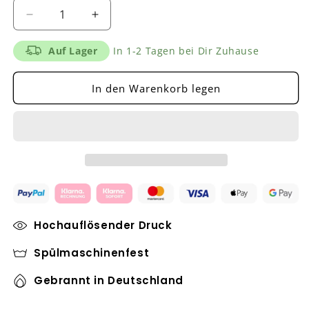
Verringere
Erhöhe
die
die
Menge
Menge
Auf Lager
In 1-2 Tagen bei Dir Zuhause
für
für
&quot;Du
&quot;Du
In den Warenkorb legen
kündigst
kündigst
heute
heute
nicht&quot;
nicht&quot;
Tasse
Tasse
Hochauflösender Druck
Spülmaschinenfest
Gebrannt in Deutschland