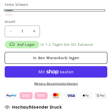
Farbe:
Schwarz
Schwarz
Weiß
Rosa
Anzahl
Verringere
Erhöhe
die
die
Menge
Menge
Auf Lager
In 1-2 Tagen bei Dir Zuhause
für
für
&quot;Ein
&quot;Ein
In den Warenkorb legen
Glühwein&quot;
Glühwein&quot;
Tasse
Tasse
Weitere Bezahlmöglichkeiten
Hochauflösender Druck