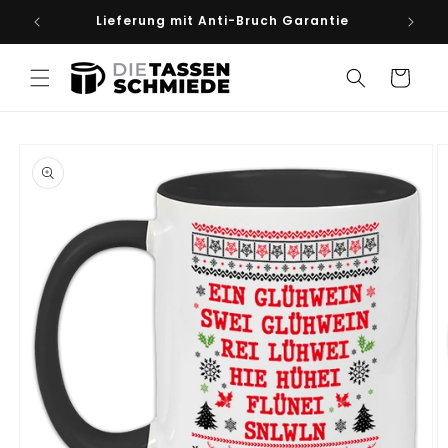
Direkt
Lieferung mit Anti-Bruch Garantie
zum
Inhalt
Warenkorb
duktinformationen
ingen