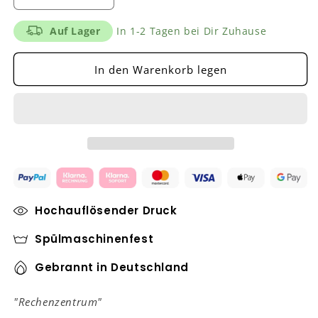
die
die
Menge
Menge
Auf Lager
In 1-2 Tagen bei Dir Zuhause
für
für
&quot;Rechenzentrum&quot;
&quot;Rechenzentrum&quot;
In den Warenkorb legen
Tasse
Tasse
Hochauflösender Druck
Spülmaschinenfest
Gebrannt in Deutschland
"Rechenzentrum"