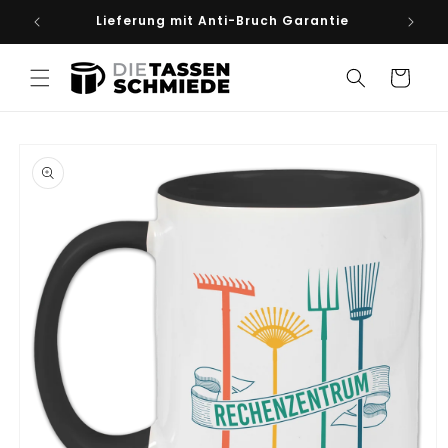
Direkt
Lieferung mit Anti-Bruch Garantie
Spü
zum
Inhalt
Warenkorb
duktinformationen
ingen