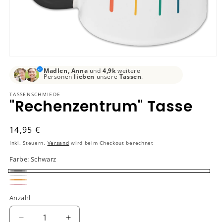
Medien
1
Madlen, Anna
und
4,9k
weitere
in
Personen
lieben
unsere
Tassen
.
Modal
öffnen
TASSENSCHMIEDE
"Rechenzentrum" Tasse
Normaler
14,95 €
Preis
Inkl. Steuern.
Versand
wird beim Checkout berechnet
Farbe:
Schwarz
Schwarz
Weiß
Orange
Rosa
Anzahl
Verringere
Erhöhe