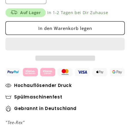
die
die
Menge
Menge
Auf Lager
In 1-2 Tagen bei Dir Zuhause
für
für
&quot;Tee-
&quot;Tee-
In den Warenkorb legen
Rex&quot;
Rex&quot;
Tasse
Tasse
Hochauflösender Druck
Spülmaschinenfest
Gebrannt in Deutschland
"Tee-Rex"