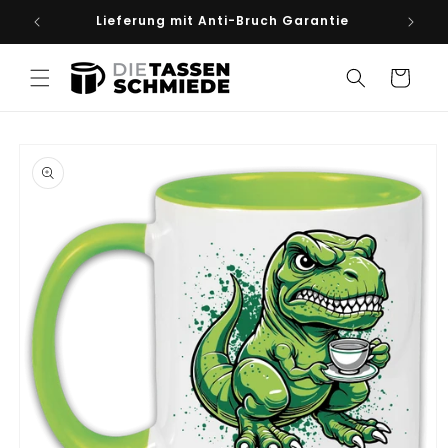
Direkt
Lieferung mit Anti-Bruch Garantie
Spü
zum
Inhalt
Warenkorb
duktinformationen
ingen