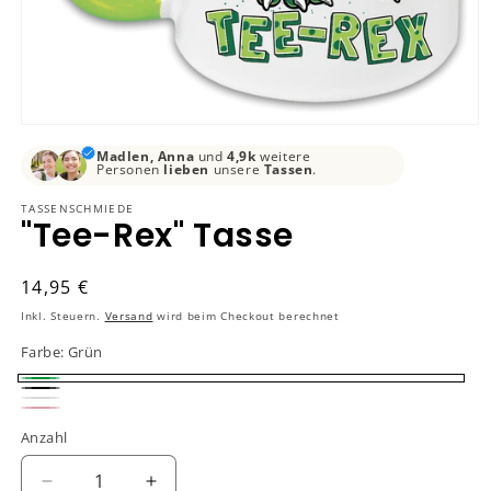
Medien
1
Madlen, Anna
und
4,9k
weitere
in
Personen
lieben
unsere
Tassen
.
Modal
öffnen
TASSENSCHMIEDE
"Tee-Rex" Tasse
Normaler
14,95 €
Preis
Inkl. Steuern.
Versand
wird beim Checkout berechnet
Farbe:
Grün
Grün
Schwarz
Weiß
Rosa
Anzahl
Verringere
Erhöhe